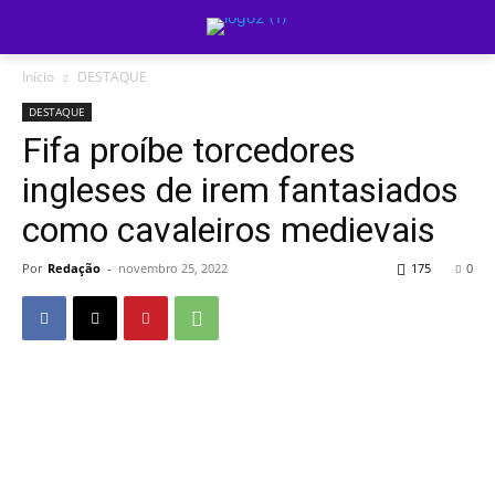
Início
DESTAQUE
DESTAQUE
Fifa proíbe torcedores
ingleses de irem fantasiados
como cavaleiros medievais
Por
Redação
-
novembro 25, 2022
175
0