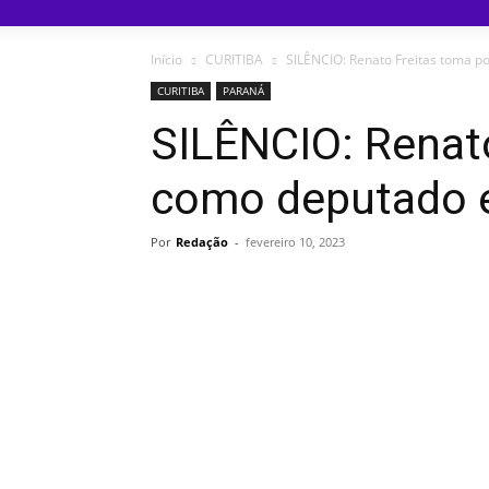
Início
CURITIBA
SILÊNCIO: Renato Freitas toma p
CURITIBA
PARANÁ
SILÊNCIO: Renat
como deputado e
Por
Redação
-
fevereiro 10, 2023