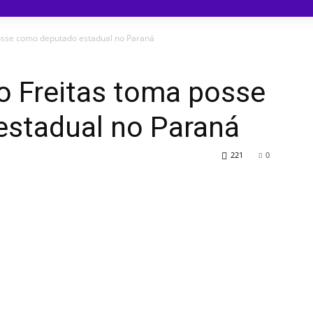
osse como deputado estadual no Paraná
o Freitas toma posse
stadual no Paraná
221
0