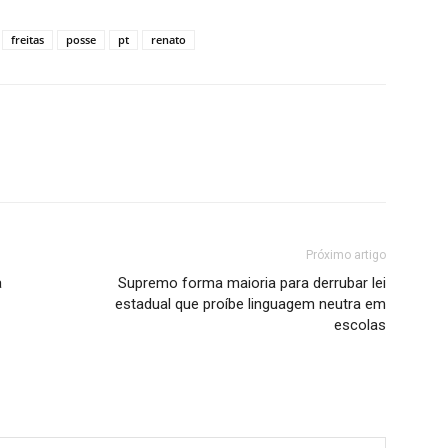
freitas
posse
pt
renato
Próximo artigo
a
Supremo forma maioria para derrubar lei
estadual que proíbe linguagem neutra em
escolas