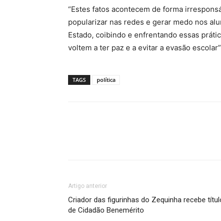
“Estes fatos acontecem de forma irresponsá
popularizar nas redes e gerar medo nos alun
Estado, coibindo e enfrentando essas práti
voltem a ter paz e a evitar a evasão escolar
TAGS
política
Artigo anterior
Criador das figurinhas do Zequinha recebe títul
de Cidadão Benemérito