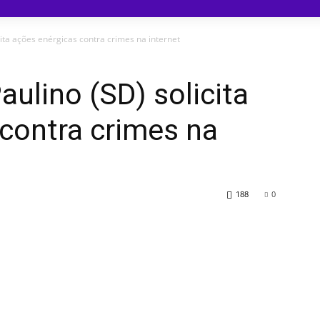
ita ações enérgicas contra crimes na internet
aulino (SD) solicita
contra crimes na
188
0