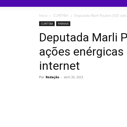
Início
CURITIBA
Deputada Marli Paulino (SD) solic
CURITIBA
PARANÁ
Deputada Marli P
ações enérgicas 
internet
Por
Redação
-
abril 20, 2023