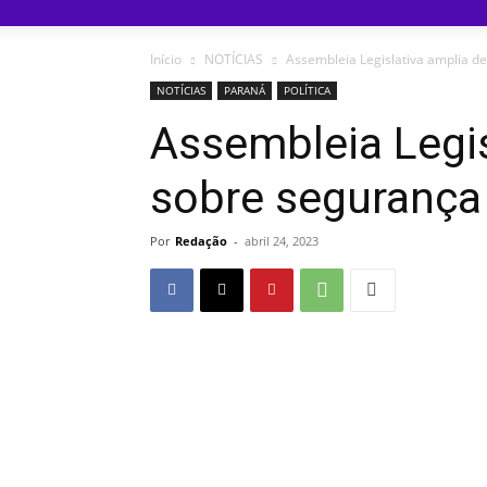
Início
NOTÍCIAS
Assembleia Legislativa amplia d
NOTÍCIAS
PARANÁ
POLÍTICA
Assembleia Legis
sobre segurança
Por
Redação
-
abril 24, 2023