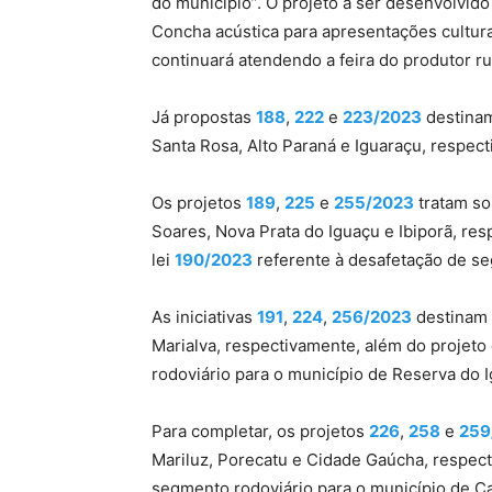
do município”. O projeto a ser desenvolvi
Concha acústica para apresentações culturai
continuará atendendo a feira do produtor ru
Já propostas
188
,
222
e
223/2023
destinam
Santa Rosa, Alto Paraná e Iguaraçu, respec
Os projetos
189
,
225
e
255/2023
tratam so
Soares, Nova Prata do Iguaçu e Ibiporã, re
lei
190/2023
referente à desafetação de se
As iniciativas
191
,
224
,
256/2023
destinam 
Marialva, respectivamente, além do projeto 
rodoviário para o município de Reserva do 
Para completar, os projetos
226
,
258
e
259
Mariluz, Porecatu e Cidade Gaúcha, respect
segmento rodoviário para o município de C