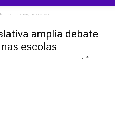
ebate sobre segurança nas escolas
lativa amplia debate
 nas escolas
286
0