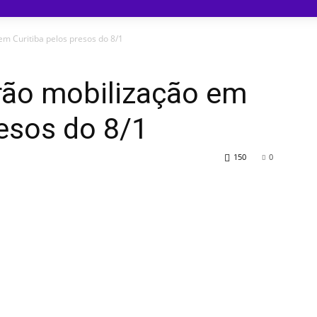
em Curitiba pelos presos do 8/1
arão mobilização em
resos do 8/1
150
0