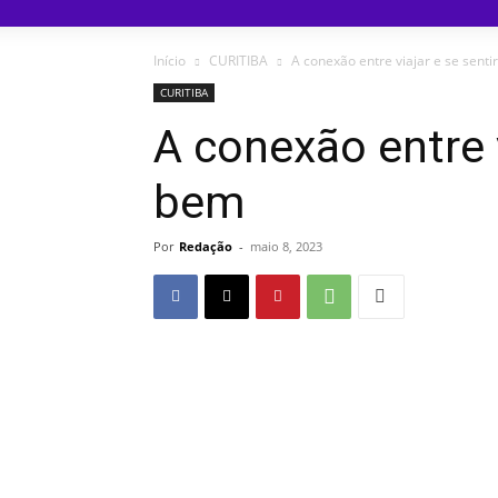
Início
CURITIBA
A conexão entre viajar e se senti
CURITIBA
A conexão entre v
bem
Por
Redação
-
maio 8, 2023