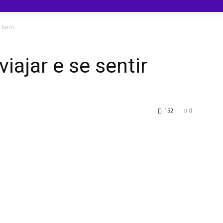
r bem
iajar e se sentir
152
0