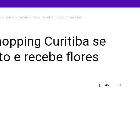
 se une ao movimento e recebe flores amarelas
opping Curitiba se
o e recebe flores
146
0