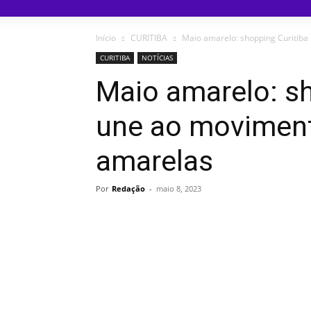
Início
CURITIBA
Maio amarelo: shopping Curitiba
CURITIBA
NOTÍCIAS
Maio amarelo: sh
une ao moviment
amarelas
Por
Redação
-
maio 8, 2023