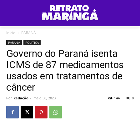
Início
PARANÁ
PARANÁ
POLÍTICA
Governo do Paraná isenta
ICMS de 87 medicamentos
usados em tratamentos de
câncer
Por
Redação
-
maio 30, 2023
144
0