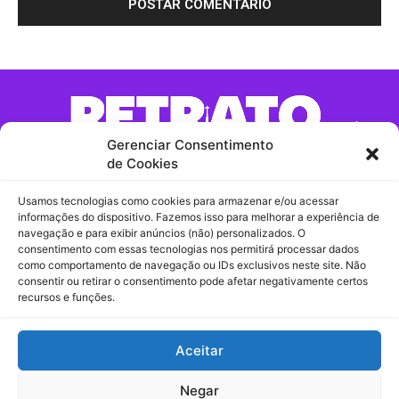
Gerenciar Consentimento
de Cookies
Usamos tecnologias como cookies para armazenar e/ou acessar
Contato:
informações do dispositivo. Fazemos isso para melhorar a experiência de
navegação e para exibir anúncios (não) personalizados. O
consentimento com essas tecnologias nos permitirá processar dados
Comercial / Redação
como comportamento de navegação ou IDs exclusivos neste site. Não
consentir ou retirar o consentimento pode afetar negativamente certos
contato@retratomaringa.com.br
recursos e funções.
Recebidos
Aceitar
Chama no Whatsapp!
Negar