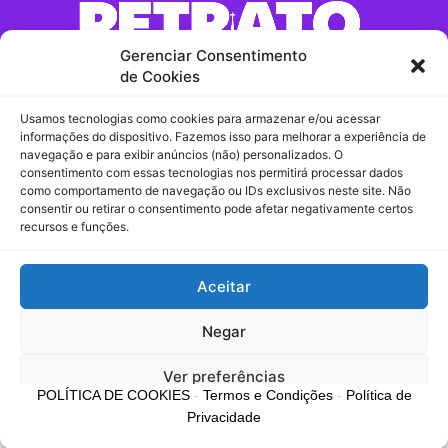
Gerenciar Consentimento
de Cookies
Usamos tecnologias como cookies para armazenar e/ou acessar
Contato:
informações do dispositivo. Fazemos isso para melhorar a experiência de
navegação e para exibir anúncios (não) personalizados. O
consentimento com essas tecnologias nos permitirá processar dados
Comercial / Redação
como comportamento de navegação ou IDs exclusivos neste site. Não
consentir ou retirar o consentimento pode afetar negativamente certos
contato@retratomaringa.com.br
recursos e funções.
Recebidos
Aceitar
Chama no Whatsapp!
Negar
Ver preferências
POLÍTICA DE COOKIES
-
Termos e Condições
-
Política de
Privacidade
Política de Cookies
Política de Privacidade