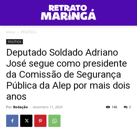
Início
POLÍTICA
POLÍTICA
Deputado Soldado Adriano
José segue como presidente
da Comissão de Segurança
Pública da Alep por mais dois
anos
Por
Redação
-
dezembro 11, 2024
146
0