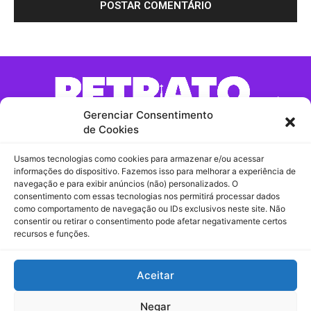
Gerenciar Consentimento
de Cookies
Usamos tecnologias como cookies para armazenar e/ou acessar
Contato:
informações do dispositivo. Fazemos isso para melhorar a experiência de
navegação e para exibir anúncios (não) personalizados. O
consentimento com essas tecnologias nos permitirá processar dados
Comercial / Redação
como comportamento de navegação ou IDs exclusivos neste site. Não
consentir ou retirar o consentimento pode afetar negativamente certos
contato@retratomaringa.com.br
recursos e funções.
Recebidos
Aceitar
Chama no Whatsapp!
Negar