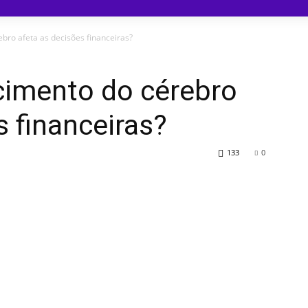
ro afeta as decisões financeiras?
imento do cérebro
s financeiras?
133
0