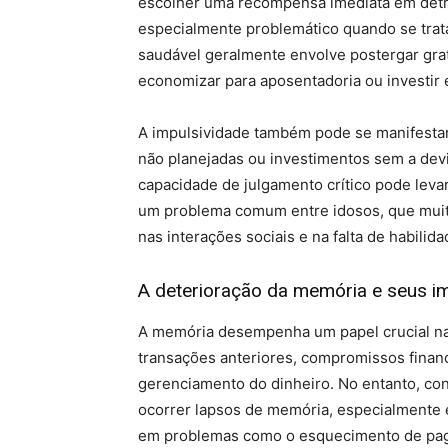
escolher uma recompensa imediata em detri
especialmente problemático quando se trata
saudável geralmente envolve postergar grat
economizar para aposentadoria ou investir 
A impulsividade também pode se manifesta
não planejadas ou investimentos sem a devid
capacidade de julgamento crítico pode levar
um problema comum entre idosos, que muita
nas interações sociais e na falta de habilid
A deterioração da memória e seus i
A memória desempenha um papel crucial nas
transações anteriores, compromissos financ
gerenciamento do dinheiro. No entanto, co
ocorrer lapsos de memória, especialmente e
em problemas como o esquecimento de paga