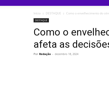
Início
DESTAQUE
Como o envelhecimento do céreb
DESTAQUE
Como o envelhec
afeta as decisõe
Por
Redação
-
dezembro 18, 2024