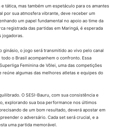
a e tática, mas também um espetáculo para os amantes
nal por sua atmosfera vibrante, deve receber um
penhando um papel fundamental no apoio ao time da
ca registrada das partidas em Maringá, é esperada
s jogadoras.
ginásio, o jogo será transmitido ao vivo pelo canal
e todo o Brasil acompanhem o confronto. Essa
da Superliga Feminina de Vôlei, uma das competições
ue reúne algumas das melhores atletas e equipes do
quilibrado. O SESI-Bauru, com sua consistência e
do, explorando sua boa performance nos últimos
 precisando de um bom resultado, deverá apostar em
reender o adversário. Cada set será crucial, e a
esta uma partida memorável.