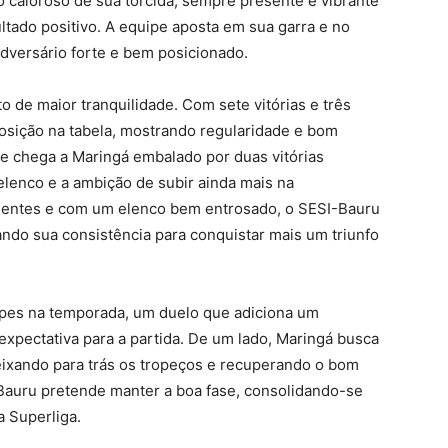
 caloroso de sua torcida, sempre presente e vibrante
ltado positivo. A equipe aposta em sua garra e no
adversário forte e bem posicionado.
 de maior tranquilidade. Com sete vitórias e três
posição na tabela, mostrando regularidade e bom
 chega a Maringá embalado por duas vitórias
elenco e a ambição de subir ainda mais na
erientes e com um elenco bem entrosado, o SESI-Bauru
ando sua consistência para conquistar mais um triunfo
uipes na temporada, um duelo que adiciona um
expectativa para a partida. De um lado, Maringá busca
eixando para trás os tropeços e recuperando o bom
Bauru pretende manter a boa fase, consolidando-se
 Superliga.