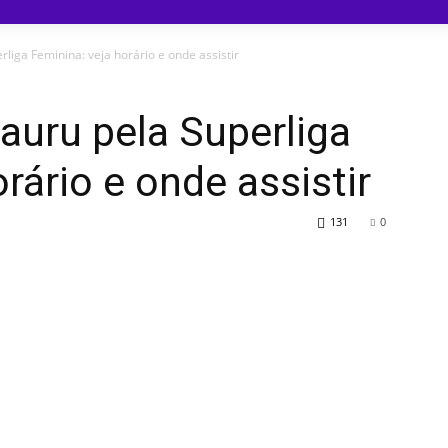
liga Feminina: veja horário e onde assistir
auru pela Superliga
rário e onde assistir
131
0