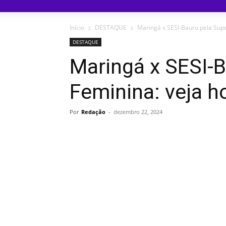
Início
DESTAQUE
Maringá x SESI-Bauru pela Super
DESTAQUE
Maringá x SESI-B
Feminina: veja ho
Por
Redação
-
dezembro 22, 2024