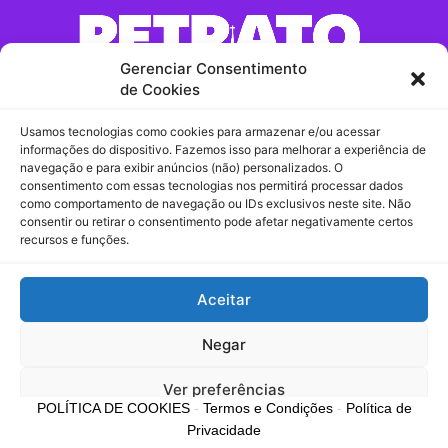
Gerenciar Consentimento
de Cookies
Usamos tecnologias como cookies para armazenar e/ou acessar
Contato:
informações do dispositivo. Fazemos isso para melhorar a experiência de
navegação e para exibir anúncios (não) personalizados. O
consentimento com essas tecnologias nos permitirá processar dados
Comercial / Redação
como comportamento de navegação ou IDs exclusivos neste site. Não
consentir ou retirar o consentimento pode afetar negativamente certos
contato@retratomaringa.com.br
recursos e funções.
Recebidos
Aceitar
Chama no Whatsapp!
Negar
Ver preferências
POLÍTICA DE COOKIES
-
Termos e Condições
-
Política de
Privacidade
Política de Cookies
Política de Privacidade